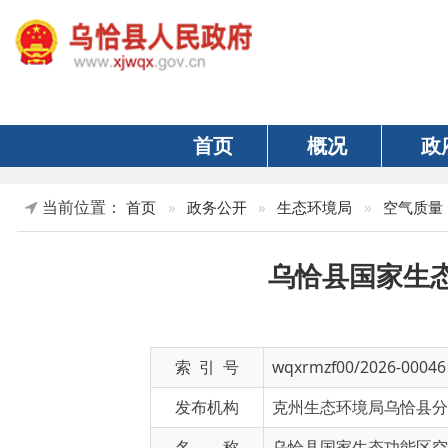
首页
概况
政府
当前位置：
»
正
首页
»
政务公开
»
生态环境局
»
空气质量
乌恰县国家生态功能
索 引 号
wqxrmzf00/2026-00046
发布机构
克州生态环境局乌恰县分局
名 称
乌恰县国家生态功能区空气质量监
文 号