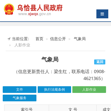
导航切换
当前位置:
首页
信息公开
气象局
人影作业
气象局
返回
（信息更新责任人：梁生红，联系电话：0908-
4621365）
文件
执行法规条例
人影作业
气象服务
索引号
信息标题
文 号
成文日期
wqxrmzf00/2026-00033
乌恰县人工影响天气作业公告
2026-04-13