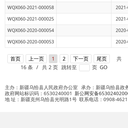
WQX060-2020-000053
乌恰县人影作业简报
2020-03-12
首页
上一页
1
2
下一页
尾页
共
16 条
/
共 2 页
跳转至
页
GO
主办：新疆乌恰县人民政府办公室
承办：新疆乌恰县政务服务和
政府网站标识码：6530240001
新公网安备65302402000101号
地 址：新疆克州乌恰县光明路1号
联系电话：0908-4621030
法