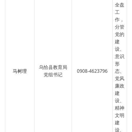
作，
分管
党的
建
设、
意识
形
乌恰县教育局
马树理
0908-4623796
态、
党组书记
党风
廉政
建
设、
精神
文明
建
设、
信
访、
安全
等工