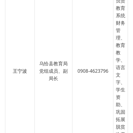
王宁波
党组成员、副
0908-4623796
文
局长
字、
学生
资
助、
巩固
拓展
脱贫
攻坚
成果
同乡
村振
兴有
效衔
接工
作。
首页
上一页
1
下一页
尾页
共 3 条
/
共 1 页
跳转至
页
GO