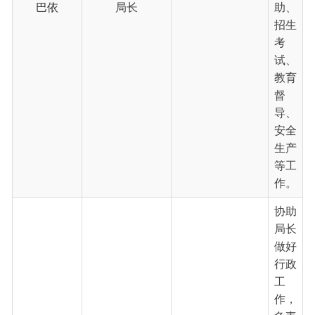
安全
生产
等工
作。
协助
局长
做好
行政
工
作，
负责
教育
系统
财务
管
理、
教育
教
学、
乌恰县教育局
语言