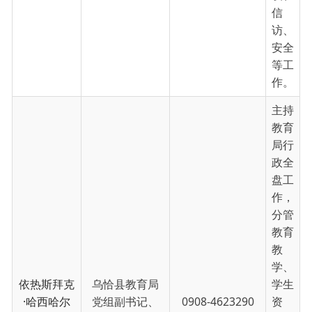
作。
主持
教育
局行
政全
盘工
作，
分管
教育
教
学、
依热斯拜克
乌恰县教育局
学生
·哈西哈尔
党组副书记、
0908-4623290
资
巴依
局长
助、
招生
考
试、
教育
督
导、