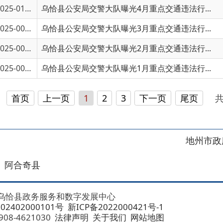
5-00270
乌恰县公安局交警大队曝光1月重点交通违法行...
页
上一页
1
2
3
下一页
尾页
共 74 条
/
共 5
地州市政府
区政府
奇县
务服务和数字发展中心
00101号
新ICP备2022000421号-1
1030
法律声明
关于我们
网站地图