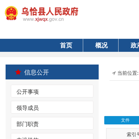
首页
概况
政府
信息公开
当前位置:
首页
公开事项
领导成员
文件
部门职责
索引号
内设机构
wqxrmzf00/202