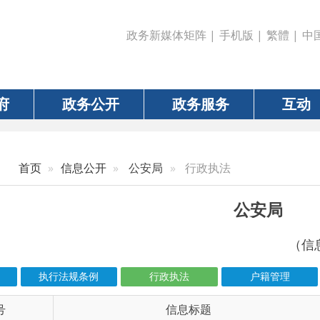
政务新媒体矩阵
|
手机版
|
繁體
|
中国政府网
|
新疆
政务公开
政务服务
互动
数据
信息公开
公安局
行政执法
公安局
（信息更新责任人：王
执行法规条例
行政执法
户籍管理
结果公示
信息标题
文 
6-00569
乌恰县4月份重点车辆隐患清零曝光栏