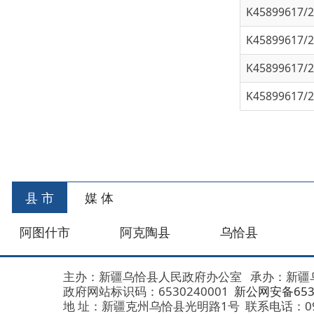
K45899617/202
首
县 市
媒 体
阿图什市
阿克陶县
乌恰县
阿合
主办：新疆乌恰县人民政府办公室
承办：新疆乌恰县政
政府网站标识码：6530240001
新公网安备653024020
地 址：新疆克州乌恰县光明路1号
联系电话：0908-462