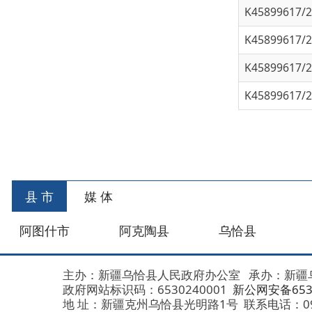
K45899617/202
首
县 市
媒 体
阿图什市
阿克陶县
乌恰县
阿合
主办：新疆乌恰县人民政府办公室
承办：新疆乌恰县政
政府网站标识码：6530240001
新公网安备653024020
地 址：新疆克州乌恰县光明路1号
联系电话：0908-462