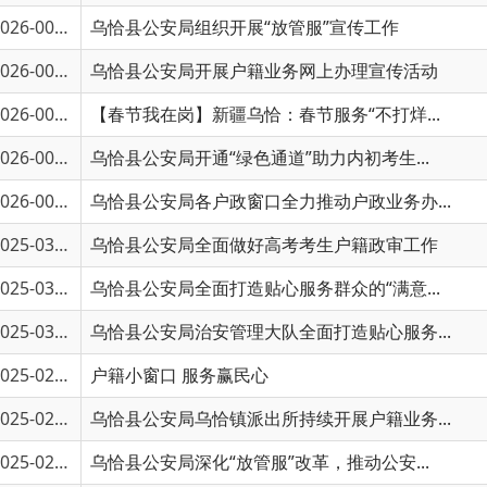
6-00560
乌恰县公安局开展户籍业务网上办理宣传活动
〔202
6-00115
【春节我在岗】新疆乌恰：春节服务“不打烊...
6-00114
乌恰县公安局开通“绿色通道”助力内初考生...
6-00252
乌恰县公安局各户政窗口全力推动户政业务办...
5-03433
乌恰县公安局全面做好高考考生户籍政审工作
5-03432
乌恰县公安局全面打造贴心服务群众的“满意...
5-03137
乌恰县公安局治安管理大队全面打造贴心服务...
5-02721
户籍小窗口 服务赢民心
5-02353
乌恰县公安局乌恰镇派出所持续开展户籍业务...
5-02095
乌恰县公安局深化“放管服”改革，推动公安...
5-01713
新疆乌恰：“跨省通办”让户口迁移跑出“加...
5-01370
新疆乌恰：政务服务“跨省通办”，让异地办...
5-01006
“延时办•指尖办•随时办”解锁政务服务新...