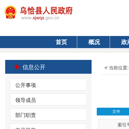
首页
概况
政府
信息公开
当前位置:
首页
公开事项
领导成员
文件
部门职责
索引号
内设机构
wqxrmzf00/202