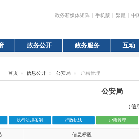
政务新媒体矩阵
|
手机版
|
繁體
|
中国政府网
|
新疆
政务公开
政务服务
互动
数据
信息公开
公安局
户籍管理
公安局
（信息更新责任人：王
执行法规条例
行政执法
户籍管理
结果公示
信息标题
文 
6-00870
乌恰县公安局组织开展“放管服”宣传工作