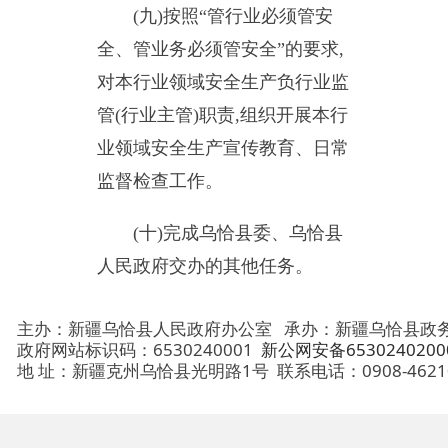
地 址：新疆克州乌恰县光明路1号
联系电话：0908-4621030
法