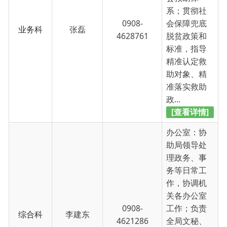
4628761
脱贫政策和
标准，指导
精准认定救
助对象、精
准落实救助
政...
[查看详情]
办公室：协
助局领导处
理政务、事
务等日常工
作，协调机
关各办公室
0908-
工作；负责
综合科
李建东
4621286
全局文秘、
档案、信
息、保密、
信访、督察
督办、政务
公...