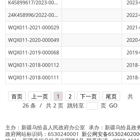
WQX011-2020-000049
2020年政府性行政事业性收费目录清单
2020-05-20
WQX011-2019-000068
关于印发《新疆维吾尔自治区油气田企业税收
2019-02-13
WQX011-2018-000112
关于转发自治区《关于规范自治区市政公共停
2018-12-03
WQX011-2018-000111
关于转发《关于自治区法律职业资格考试 收.
2018-12-03
首页
上一页
1
2
下一页
尾页
共
26 条
/
共 2 页
跳转至
页
GO
主办：新疆乌恰县人民政府办公室
承办：新疆乌恰县政务服务和
政府网站标识码：6530240001
新公网安备65302402000101号
地 址：新疆克州乌恰县光明路1号
联系电话：0908-4621030
法