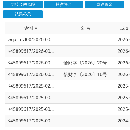
索引号
信息标题
文 号
成文日期
wqxrmzf00/2026-00409
乌恰县2025年代理记账机构年度备案情况
2026-05-08
K45899617/2026-00474
乌恰县2025年衔接资金项目自评资料
2026-03-18
K45899617/2026-00557
关于下达2026年自治州财政衔接推进乡村振兴
恰财字〔2026〕20号
2026-02-26
K45899617/2026-00556
关于下达2026年县级地方配套财政衔接推进乡
恰财字〔2026〕16号
2026-01-27
K45899617/2025-02882
关于征集克州地区政府采购领域违法违规问题
2025-10-13
K45899617/2025-00945
克州伊口岸鑫晟代理记账许可终止撤销公
2025-04-22
K45899617/2025-00168
乌恰县财政局行政许可和其他对外管理服务事
2025-01-01
K45899617/2025-00049
乌恰县财政局2024年度行政规范性文件清理结
2024-12-18
K45899617/2024-03427
2024年乌恰县惠民惠农财政补贴政策清单
2024-12-04
K45899617/2024-03418
乌恰县远宏财务咨询服务有限公司代理记账总
2024-11-26
K45899617/2024-03419
乌恰县智诚财务管理咨询有限责任公司终止/撤
2024-11-25