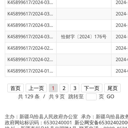
K45899617/2024-03206
关于印发《乌恰县政府购买服务指导性目录》
恰财字〔2024〕176号
2024-11-13
K45899617/2024-02939
自治区党委办公厅自治区人民政府办公厅印发
2024-10-08
K45899617/2024-02299
克州伊尔克什坦口岸园区鑫晟财务管理 有限.
2024-08-22
K45899617/2024-01833
乌恰县诚信代理记账有限责任公司信息变更公
2024-07-02
首页
上一页
1
2
3
下一页
尾页
共 129 条
/
共 9 页
跳转至
页
GO
主办：新疆乌恰县人民政府办公室
承办：新疆乌恰县政务服务和
政府网站标识码：6530240001
新公网安备65302402000101号
地 址：新疆克州乌恰县光明路1号
联系电话：0908-4621030
法