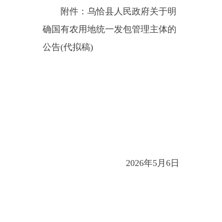
2026年5月6日
乌恰县人民政府关于明确国
有农用统一发包管理主体
主办：新疆乌恰县人民政府办公室
承办：新疆乌恰县政务服务和
政府网站标识码：6530240001
新公网安备65302402000101号
地 址：新疆克州乌恰县光明路1号
联系电话：0908-4621030
法