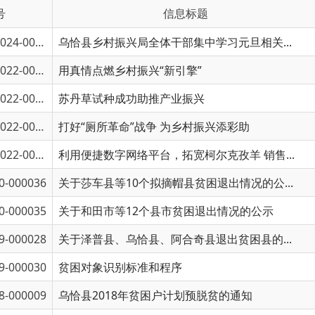
4-00568
乌恰县乡村振兴局全体干部集中学习元旦相关...
2-00383
用真情点燃乡村振兴“新引擎”
2-00382
苏丹草试种成功助推产业振兴
2-00310
打好“厕所革命”战争 为乡村振兴添彩助
2-00309
利用便捷数字网络平台，拓宽柯尔克孜羊 销售...
6
关于莎车县等10个拟摘帽县贫困退出情况的公...
5
关于和田市等12个县市贫困退出情况的公示
8
关于泽普县、乌恰县、阿合奇县退出贫困县的...
0
贫困对象识别标准和程序
9
乌恰县2018年贫困户计划预脱贫的通知
恰扶领字〔20
5
乌恰县2018年计划拟退出深度贫困村的通知
恰扶领字〔20
首页
上一页
1
下一页
尾页
共 11 条
/
共 1 页