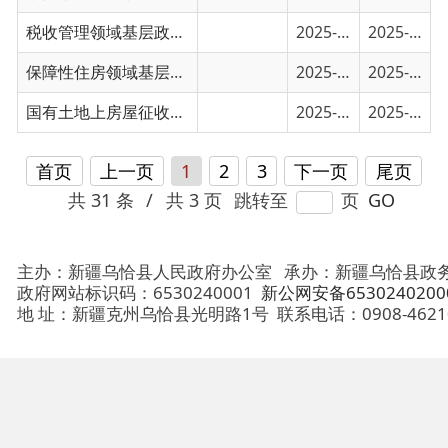
首页
上一页
1
2
3
下一页
尾页
共 31 条
/
共 3 页
跳转至
页
GO
主办：新疆乌恰县人民政府办公室
承办：新疆乌恰县政务服务和
政府网站标识码：6530240001
新公网安备65302402000101号
地 址：新疆克州乌恰县光明路1号
联系电话：0908-4621030
法