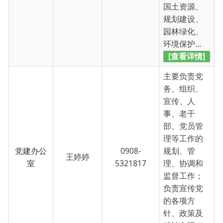
主要负责党
务、组织、
宣传、人
事、老干
部、党员管
理等工作的
党建办公
0908-
规划、管
王婷婷
室
5321817
理、协调和
监督工作；
负责宣传党
的各项方
针、政策及
精神文明...
[查看详情]
主要负责文
秘、档案、
保密、翻
译、综合协
调、后勤保