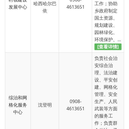
[查看详情]
主办：新疆乌恰县人民政府办公室
承办：新疆乌恰县政务服务和
政府网站标识码：6530240001
新公网安备65302402000101号
地 址：新疆克州乌恰县光明路1号
联系电话：0908-4621030
法