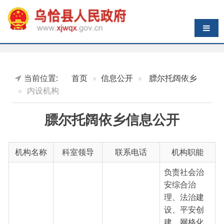
导航切换
当前位置:
首页
信息公开
膘尔托阔依乡
内设机构
膘尔托阔依乡信息公开
机构名称
科室领导
联系电话
机构职能
负责社会治
安综合治
理、法治建
设、平安创
建、网格化
管理、安全
综治和网
0908-
生产、人民
格化服务
沈登明