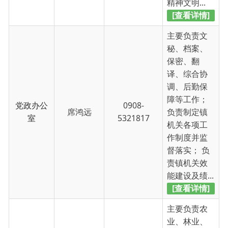
障等工作；
党政办公
0908-
席鸿远
负责制定镇
室
5321817
机关各项工
作制度并监
督落实； 负
责镇机关效
能建设及绩...
[查看详情]
主要负责农
业、林业、
畜牧、草
原、水利、
财政、土
地、交通、
经济发展
0908-
乡村振兴、
和财政办
余超
5321817
新型城镇
公室
化、村镇建
设、园林绿
化、生态环