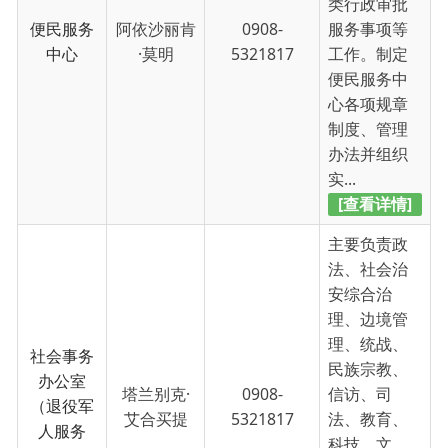
安综合治
理、边境管
理、统战、
社会事务
民族宗教、
办公室
塔兰别克·
0908-
信访、司
（退役军
艾合买提
5321817
法、教育、
人服务
科技、文
站）
化、卫生健
康、体育、
广播电视、
旅游、...
[查看详情]
主要负责行
政综合执法
工作的规
划、管理、
协调和监督
工作；负责
综合执法
0908-
何凡
拟订综合行
办公室
5321817
政执法队伍