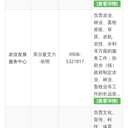
宣传、科
技、体育、
广播电视、
旅游等方面
的服务工
公共文化
巴合提努尔
0908-
作；协助乡
服务中心
·居马洪
5321817
政府制定文
化、宣传、
科技、体
育、广播电
视、旅游等
工作...
[查看详情]
负责国土资
源、规划建
设、园林绿
化、环境保
护、交通等
塔吉古丽·
方面的服务
村镇建设
0908-
哈西哈尔巴
工作；协助