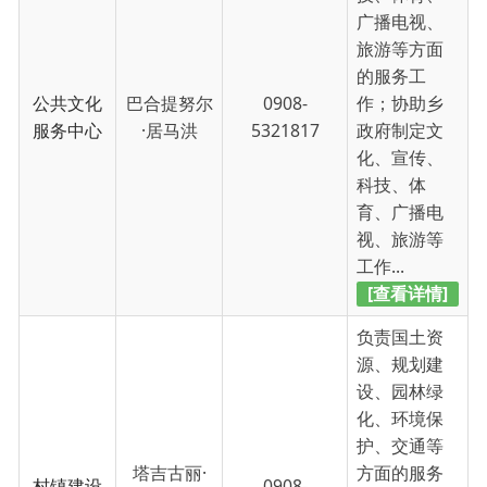
发展中心
4613651
依
乡政府制定
国土资源、
规划建设、
园林绿化、
环境保护、...
[查看详情]
负责社会治
安综合治
理、法治建
设、平安创
建、网格化
管理、安全
综治和网
0908-
生产、人民
格化服务
沈登明
4613651
武装等方面
中心
的服务工
作；负责群
众信访、矛
盾纠纷调
解、安...