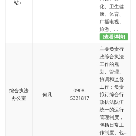
统一的运行
管理制度，
包括日常工
作制度、包...
[查看详情]
负责农业、
林业、畜牧
兽医、草
原、农机、
农技、水利
等方面的服
农业发展
库尔曼艾力
0908-
务工作；协
服务中心
·依明
5321817
助乡（镇）
政府制定农
业、林业、
畜牧业等工
作的长远发...
[查看详情]
负责文化、