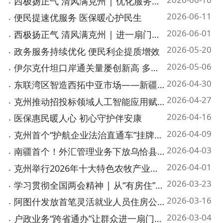
2026-06-01
西极扬正气 清风满克州 | 进一扇门、办所有事！
2026-05-20
政务服务持续优化 便民利企提质增效
2026-05-06
伊尔克什坦口岸通关量屡创新高 多项数据持续刷新历史记录
2026-04-30
东联湾区智造西拓中亚市场——新疆克州乌恰县在广州举行2026年招商推介会
2026-04-27
克州推动招投标领域人工智能应用赋能营商环境提质增效
2026-04-16
医保惠民暖人心 初心守护伴安康
2026-04-09
克州首个“护航企业法治直通车”挂牌运行
2026-04-03
南疆首个！外汇管理业务下放乌恰县 县域金融托举丝路通道
2026-04-01
克州举行2026年十大特色农牧产业链招商引资暨重点项目签约大会
2026-03-23
学习贯彻全国两会精神 | 从“有房住”到“住好房” 克州让幸福稳“住”
2026-03-16
阿图什发放首笔灵活就业人员住房公积金贷款
2026-03-04
户政业务“跨省通办”让群众进一扇门办两地事
2026-02-20
新春走基层 | 春节克州游，以为人会少，是我天真了！
首页
上一页
1
2
3
下一页
尾页
共 223 条
/
共 12 页
跳转至
页
GO