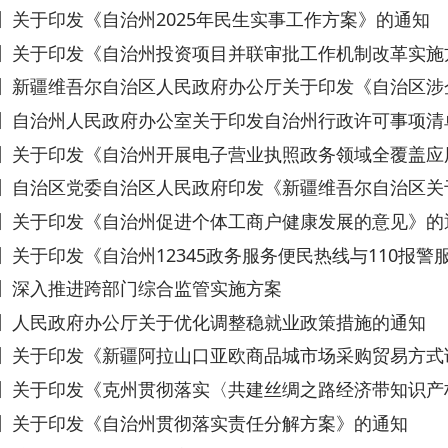
维吾尔自治区人民政府办公厅关于印发《自治区涉企经营许可事项改
州人民政府办公室关于印发自治州行政许可事项清单（2023年版
印发《自治州开展电子营业执照政务领域全覆盖应用创新试点的实施
区党委自治区人民政府印发《新疆维吾尔自治区关于促进民营经济发
印发《自治州促进个体工商户健康发展的意见》的通知
发《自治州12345政务服务便民热线与110报警服务台高效对接联
推进跨部门综合监管实施方案
政府办公厅关于优化调整稳就业政策措施的通知
印发《新疆阿拉山口亚欧商品城市场采购贸易方式试点工作实施方案
印发《克州贯彻落实〈共建丝绸之路经济带知识产权强区工作实施方
印发《自治州贯彻落实责任分解方案》的通知
发《自治区落实第十次全国深化“放管服”改革电视电话会议重点任
印发自治区落实优化营商环境降低市场主体制度性交易成本工作
院办公厅关于复制推广营商环境创新试点改革举措的通知
页
上一页
1
2
3
下一页
尾页
共 49 条
/
共 