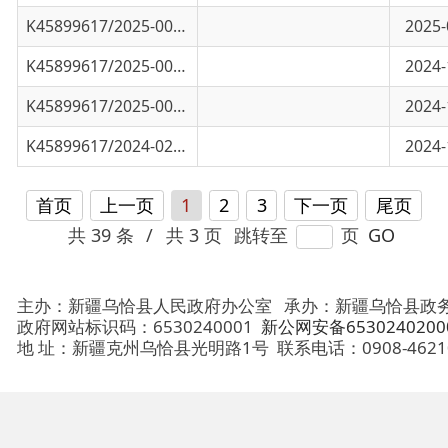
K45899617/2024-02775
乌恰县第三季度医保基金收支情况
2024-10-12
首页
上一页
1
2
3
下一页
尾页
共 39 条
/
共 3 页
跳转至
页
GO
主办：新疆乌恰县人民政府办公室
承办：新疆乌恰县政务服务和
政府网站标识码：6530240001
新公网安备65302402000101号
地 址：新疆克州乌恰县光明路1号
联系电话：0908-4621030
法