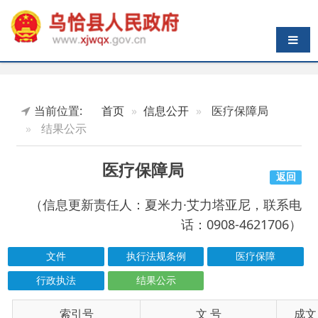
导航切换
当前位置:
首页
信息公开
医疗保障局
结果公示
医疗保障局
返回
（信息更新责任人：夏米力·艾力塔亚尼，联系电
话：0908-4621706）
文件
执行法规条例
医疗保障
行政执法
结果公示
索引号
信息标题
文 号
成文日期
wqxrmzf00/2026-00262
乌恰县2026年第一季度城乡居民依规申请医疗
2026-04-15