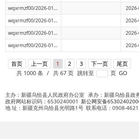
wqxrmzf00/2026-01061
未来三天天气预报
2026-07-25
首页
上一页
1
2
3
下一页
尾页
共 1000 条
/
共 67 页
跳转至
页
GO
主办：新疆乌恰县人民政府办公室
承办：新疆乌恰县政务服务和
政府网站标识码：6530240001
新公网安备65302402000101号
地 址：新疆克州乌恰县光明路1号
联系电话：0908-4621030
法