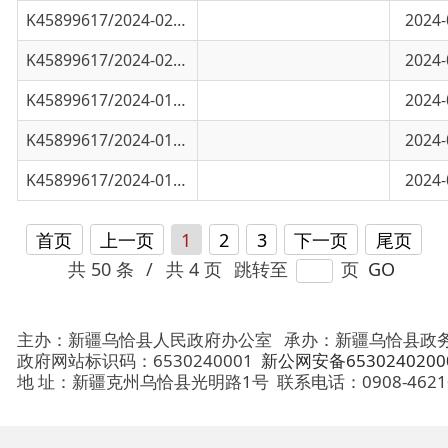
K45899617/2024-01801
应急管理局5月检查情况简报
2024-07-04
K45899617/2024-01223
应急管理局4月检查情况简报
2024-04-19
首页
上一页
1
2
3
下一页
尾页
共 50 条
/
共 4 页
跳转至
页
GO
主办：新疆乌恰县人民政府办公室
承办：新疆乌恰县政务服务和
政府网站标识码：6530240001
新公网安备65302402000101号
地 址：新疆克州乌恰县光明路1号
联系电话：0908-4621030
法