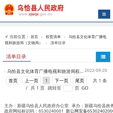
导航切换
当前位置：
首页
»
权责清单
»
乌恰县文化体育广播电
视和旅游局（文物局）
»
清单目录
清单目录
2022-09-20
乌恰县文化体育广播电视和旅游局权责清单
首页
上一页
1
下一页
尾页
共 1 条
/
共 1 页
跳转至
页
GO
主办：新疆乌恰县人民政府办公室
承办：新疆乌恰县政务服务和
政府网站标识码：6530240001
新公网安备65302402000101号
地 址：新疆克州乌恰县光明路1号
联系电话：0908-4621030
法