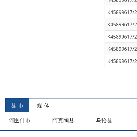
K45899617/202
K45899617/202
K45899617/202
首
县 市
媒 体
阿图什市
阿克陶县
乌恰县
阿合
主办：新疆乌恰县人民政府办公室
承办：新疆乌恰县政
政府网站标识码：6530240001
新公网安备653024020
地 址：新疆克州乌恰县光明路1号
联系电话：0908-462