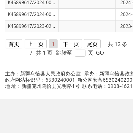
首页
上一页
1
下一页
尾页
共 12 条
/
共 1 页
跳转至
页
GO
主办：新疆乌恰县人民政府办公室
承办：新疆乌恰县政务服务和
政府网站标识码：6530240001
新公网安备65302402000101号
地 址：新疆克州乌恰县光明路1号
联系电话：0908-4621030
法