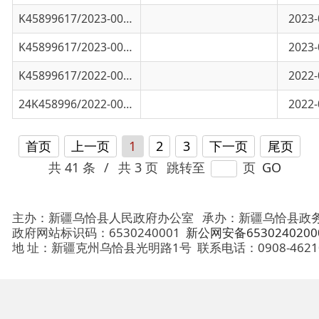
24K458996/2022-00761
全国性行业协会商会章程示范文本
2022-05-06
首页
上一页
1
2
3
下一页
尾页
共 41 条
/
共 3 页
跳转至
页
GO
主办：新疆乌恰县人民政府办公室
承办：新疆乌恰县政务服务和
政府网站标识码：6530240001
新公网安备65302402000101号
地 址：新疆克州乌恰县光明路1号
联系电话：0908-4621030
法