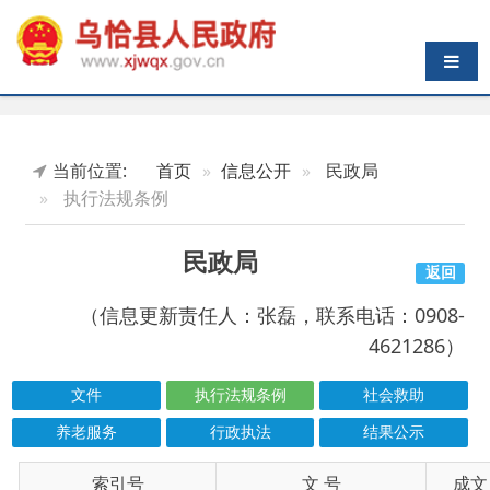
导航切换
当前位置:
首页
信息公开
民政局
执行法规条例
民政局
返回
（信息更新责任人：张磊，联系电话：0908-
4621286）
文件
执行法规条例
社会救助
养老服务
行政执法
结果公示
索引号
信息标题
文 号
成文日期
wqxrmzf00/2026-00614
民政部办公厅关于深入贯彻落实《未成年人救
2026-06-03