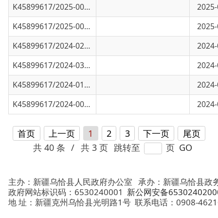
K45899617/2024-03180
占用耕地“零容忍”，守住农民“粮食田”扎...
2024-06-07
K45899617/2024-01910
珍惜资源，呵护国土
2024-04-22
K45899617/2024-00731
落实巡查制度 强化执法监察
2024-02-28
首页
上一页
1
2
3
下一页
尾页
共 40 条
/
共 3 页
跳转至
页
GO
主办：新疆乌恰县人民政府办公室
承办：新疆乌恰县政务服务和
政府网站标识码：6530240001
新公网安备65302402000101号
地 址：新疆克州乌恰县光明路1号
联系电话：0908-4621030
法