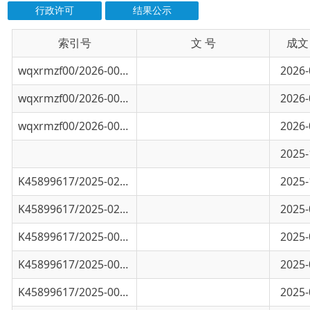
索引号
信息标题
文 号
成文日期
wqxrmzf00/2026-00955
乌恰县自然资源局7月份项目采购意向
2026-07-14
wqxrmzf00/2026-00334
乌恰县自然资源局国有建设用地使用权出让结
2026-04-17
wqxrmzf00/2026-00328
乌恰县自然资源局国有建设用地使用权出让结
2026-04-17
累计修复草原面积超54万亩！乌恰县“三北”.
2025-10-21
K45899617/2025-02609
乌恰县2024年、2025年中央“三北”工程项目.
2025-10-16
K45899617/2025-02321
乌恰县2024年、2025年中央“三北”工程项目.
2025-08-20
K45899617/2025-00593
关于公布乌恰县城区标定地价的通知
2025-03-12
K45899617/2025-00250
乌恰县开展森林草原防灭火应急演练
2025-01-24
K45899617/2025-00205
乌恰县三北工程林草湿荒一体化保护修复（草
2025-01-17
K45899617/2024-03019
关于公布城区基准地价、集体建设用地和农用
恰政办发〔2024〕16号
2024-10-24
K45899617/2024-02595
乌恰县自然资源局2024年9月政府采购意
2024-09-13
K45899617/2024-02594
乌恰县自然资源（林草）确权项目政府采购意
2024-07-26