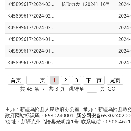
K45899617/2024-01490
乌恰县2024年续聘生态护林员工作实施方
2024-01-03
K45899617/2024-01486
乌恰县2024年新增生态护林员选聘工作实施方
2024-05-03
K45899617/2024-00736
关于林业重点项目开展情况
2024-03-11
首页
上一页
1
2
3
下一页
尾页
共 45 条
/
共 3 页
跳转至
页
GO
主办：新疆乌恰县人民政府办公室
承办：新疆乌恰县政务服务和
政府网站标识码：6530240001
新公网安备65302402000101号
地 址：新疆克州乌恰县光明路1号
联系电话：0908-4621030
法