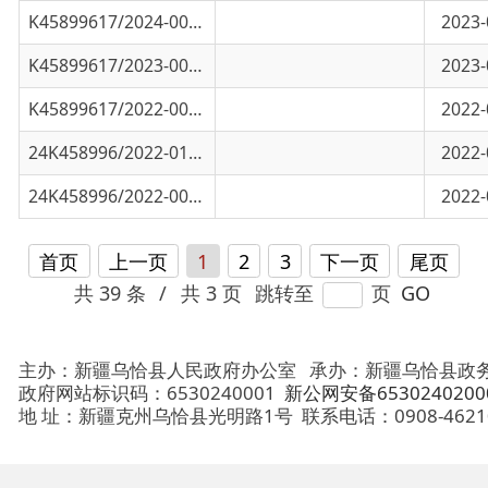
24K458996/2022-01061
自治区惠民惠农财政补贴政策清单
2022-06-25
24K458996/2022-00908
新疆维吾尔自治区地下水资源管理条例
2022-06-02
首页
上一页
1
2
3
下一页
尾页
共 39 条
/
共 3 页
跳转至
页
GO
主办：新疆乌恰县人民政府办公室
承办：新疆乌恰县政务服务和
政府网站标识码：6530240001
新公网安备65302402000101号
地 址：新疆克州乌恰县光明路1号
联系电话：0908-4621030
法