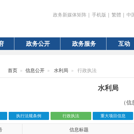
政务新媒体矩阵
|
手机版
|
繁體
|
中国政府网
|
新疆
政务公开
政务服务
互动
数据
信息公开
水利局
行政执法
水利局
（信息更新责任人：帕
执行法规条例
行政执法
重大项目信息
河长制
信息标题
文 
6-00986
乌恰县水利局2026年4月1日-6月30日生产建设...