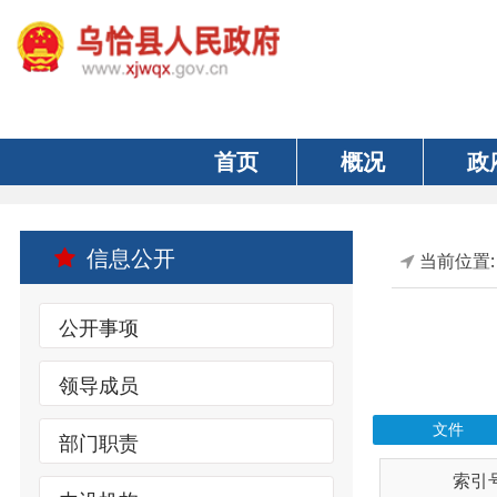
首页
概况
政府
信息公开
当前位置:
首页
公开事项
领导成员
文件
部门职责
索引号
内设机构
wqxrmzf00/202