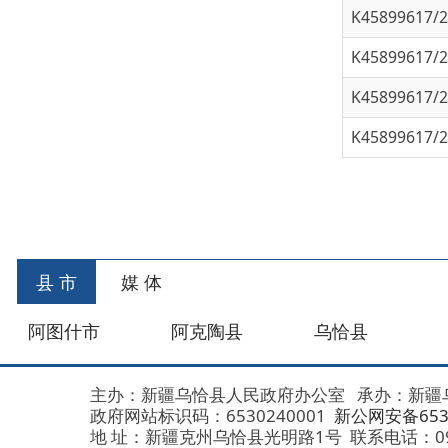
K45899617/202
县 市
媒 体
阿图什市
阿克陶县
乌恰县
阿合
主办：新疆乌恰县人民政府办公室
承办：新疆乌恰县政
政府网站标识码：6530240001
新公网安备653024020
地 址：新疆克州乌恰县光明路1号
联系电话：0908-462