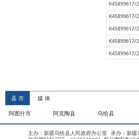
K45899617/202
K45899617/202
首
县 市
媒 体
阿图什市
阿克陶县
乌恰县
阿合
主办：新疆乌恰县人民政府办公室
承办：新疆乌恰县政
政府网站标识码：6530240001
新公网安备653024020
地 址：新疆克州乌恰县光明路1号
联系电话：0908-462