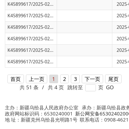
K45899617/2025-02452
乌恰县市场监督管理局农民专业合作社注册名
2025-09-15
K45899617/2025-02450
乌恰县市场监督管理局第三季度个体户注册名
2025-09-15
K45899617/2025-02449
乌恰县市场监督管理局第三季度个体户变更名
2025-09-15
首页
上一页
1
2
3
下一页
尾页
共 51 条
/
共 4 页
跳转至
页
GO
主办：新疆乌恰县人民政府办公室
承办：新疆乌恰县政务服务和
政府网站标识码：6530240001
新公网安备65302402000101号
地 址：新疆克州乌恰县光明路1号
联系电话：0908-4621030
法