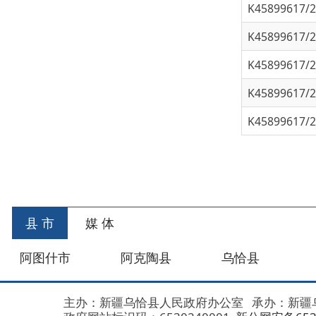
K45899617/202
K45899617/202
首
县 市
媒 体
阿图什市
阿克陶县
乌恰县
阿合
主办：新疆乌恰县人民政府办公室
承办：新疆乌恰县政
政府网站标识码：6530240001
新公网安备653024020
地 址：新疆克州乌恰县光明路1号
联系电话：0908-462