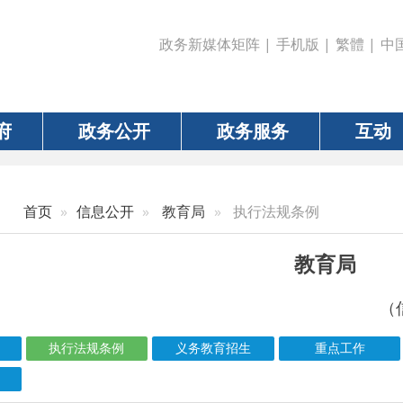
政务新媒体矩阵
|
手机版
|
繁體
|
中国政府网
|
新疆
政务公开
政务服务
互动
数据
信息公开
教育局
执行法规条例
教育局
（信息更新责任人：
执行法规条例
义务教育招生
重点工作
通知公告
信息标题
文 