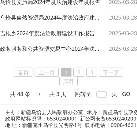
首页
上一页
1
2
3
下一页
尾页
共 48 条
/
共 3 页
跳转至
页
GO
主办：新疆乌恰县人民政府办公室
承办：新疆乌恰县政务服务和
政府网站标识码：6530240001
新公网安备65302402000101号
地 址：新疆克州乌恰县光明路1号
联系电话：0908-4621030
法