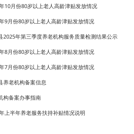
月份80岁以上老人高龄津贴发放情况
机构备案信息
案办事指南
半年养老服务扶持补贴情况说明
首页
上一页
1
2
3
下一页
尾
共 85 条
/
共 5 页
跳转至
页
G