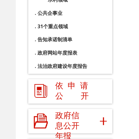
政府信
息公开
年报
各单位、
各乡镇公
开
县 市
媒 体
阿图什市
阿克陶县
乌恰县
阿
主办：新疆乌恰县人民政府办公室
承办：新疆乌
政府网站标识码：6530240001
新公网安备65302
地 址：新疆克州乌恰县光明路1号
联系电话：0908