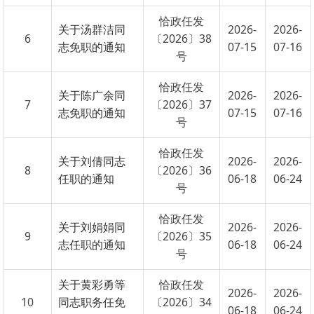
8
〔2026〕36
任职的通知
06-18
06-24
号
恰政任发
关于刘娟娟同
2026-
2026-
9
〔2026〕35
志任职的通知
06-18
06-24
号
关于黄彩勇等
恰政任发
2026-
2026-
10
同志职务任免
〔2026〕34
06-18
06-24
的通知
号
首页
上一页
1
2
3
下一页
尾页
共 361 条
/
共 37 页
跳转至
页
GO
主办：新疆乌恰县人民政府办公室
承办：新疆乌恰县政务服务和
政府网站标识码：6530240001
新公网安备65302402000101号
地 址：新疆克州乌恰县光明路1号
联系电话：0908-4621030
法