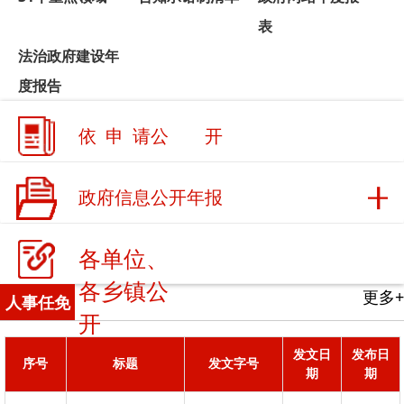
依 申 请公 开
政府信息公开年报
各单位、
各乡镇公
更多+
人事任免
开
发文日
发布日
序号
标题
发文字号
期
期
关于刘立群等
恰政任发
2026-
2026-
1
同志职务任免
〔2026〕43
07-15
07-16
的通知
号
关于郑峰等同
恰政任发
2026-
2026-
2
志职务任免的
〔2026〕42
07-15
07-16
通知
号